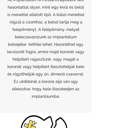
hasonlattal olyan, mint egy kívül és belül
is menettel ellátott tipli. A külső menettel
rögzül a csonthoz, a belső tartja meg a
felépítményt. A felépítmény, melyet
belecsavarozunk az implantátum
belsejébe kétféle lehet: Hasonlíthat egy
lecsiszolt fogra, amire majd koronát vagy
hídpillért ragasztunk, vagy magát a
koronát vagy hídpillért illesztehetjük bele
és rögzíthetjük egy ún. átmenő csavarral.
Ez utóbbinál a korona alja van úgy
elkészítve, hogy bele illeszkedjen az
implantáumba.