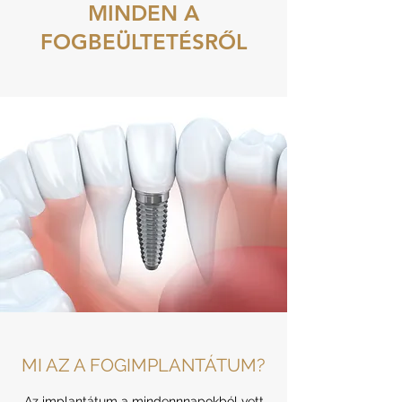
MINDEN A
FOGBEÜLTETÉSRŐL
MI AZ A FOGIMPLANTÁTUM?
Az implantátum a mindennnapokból vett