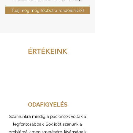
Tudj meg még többet a rendelőnkről!
ÉRTÉKEINK
ODAFIGYELÉS
Számunkra mindig a páciensek voltak a
legfontosabbak. Sok időt szánunk a
problémáik megismerésére, kívánságaik