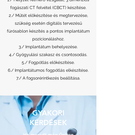
fogászati CT felvétel (CBCT) készítése.
2./ Műtét előkészítése és megtervezése,
szükség esetén digitális tervezésű
fúrósablon készítés a pontos implantátum
pozícionáláshoz.
3./ Implantátum behelyezése.
4./ Gyógyulási szakasz és csontosodás.
5./ Fogpótlás előkészítése.
6./ Implantátumos fogpótlás elkészítése.
7./ A fogsorérintkezés beállítása.
GYAKORI
KÉRDÉSEK