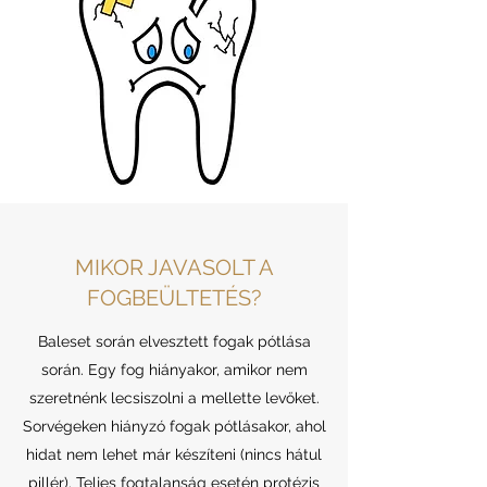
MIKOR JAVASOLT A
FOGBEÜLTETÉS?
Baleset során elvesztett fogak pótlása
során. Egy fog hiányakor, amikor nem
szeretnénk lecsiszolni a mellette levőket.
Sorvégeken hiányzó fogak pótlásakor, ahol
hidat nem lehet már készíteni (nincs hátul
pillér). Teljes fogtalanság esetén protézis