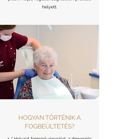
helyett.
HOGYAN TÖRTÉNIK A
FOGBEÜLTETÉS?
1./ Helyzet felmérő vizsgálat, 3 dimenziós