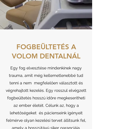
FOGBEÜLTETÉS A
VOLOM DENTALNÁL
Egy fog elvesztése mindenkinek nagy
trauma, amit még kellemetlenebbé tud
tenni a nem megfelelően választott és
végrehajtott kezelés. Egy rosszul elvégzett
fogbeültetés hosszú időre megkeserítheti
az ember életét. Célunk az, hogy a
lehetőségeket és pácienseink igényeit
felmérve olyan kezelési tervet állítsunk fel,
amely a hosszútávú siker garanciája.