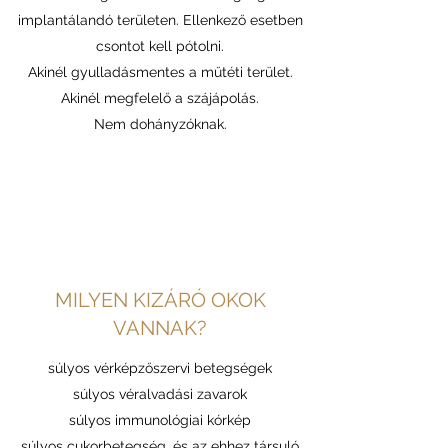
implantálandó területen. Ellenkező esetben
csontot kell pótolni.
Akinél gyulladásmentes a műtéti terület.
Akinél megfelelő a szájápolás.
Nem dohányzóknak.
MILYEN KIZÁRÓ OKOK
VANNAK?
súlyos vérképzőszervi betegségek
súlyos véralvadási zavarok
súlyos immunológiai kórkép
súlyos cukorbetegség, és az ehhez társuló