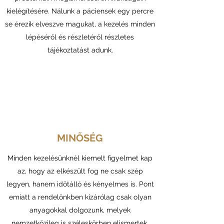
kielégítésére. Nálunk a páciensek egy percre
se érezik elveszve magukat, a kezelés minden
lépéséről és részletéről részletes
tájékoztatást adunk.
MINŐSÉG
Minden kezelésünknél kiemelt figyelmet kap
az, hogy az elkészült fog ne csak szép
legyen, hanem időtálló és kényelmes is. Pont
emiatt a rendelőnkben kizárólag csak olyan
anyagokkal dolgozunk, melyek
nemzetközileg is széleskörben elismertek.