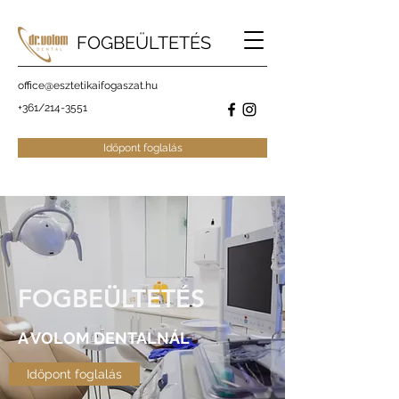
FOGBEÜLTETÉS
office@esztetikaifogaszat.hu
+361/
214-3551
Időpont foglalás
FOGBEÜLTETÉS
A VOLOM DENTALNÁL
Időpont foglalás