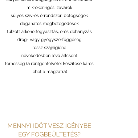
mikrokeringési zavarok
súlyos szív-és érrendszeri betegségek
daganatos megbetegedések
túlzott alkoholfogyasztás, erős dohányzás
drog- vagy gyógyszerfüggőség
rossz szájhigiéne
növekedésben lévő állcsont
terhesség (a röntgenfelvétel készítése káros
lehet a magzatra)
MENNYI IDŐT VESZ IGÉNYBE
EGY FOGBEÜLTETÉS?